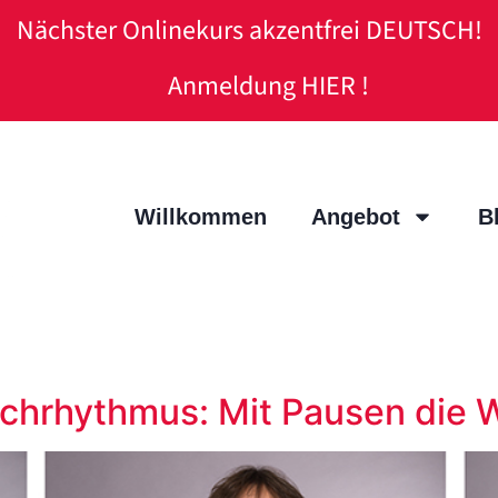
Nächster Onlinekurs akzentfrei DEUTSCH!
Anmeldung HIER !
Willkommen
Angebot
B
echrhythmus: Mit Pausen die 