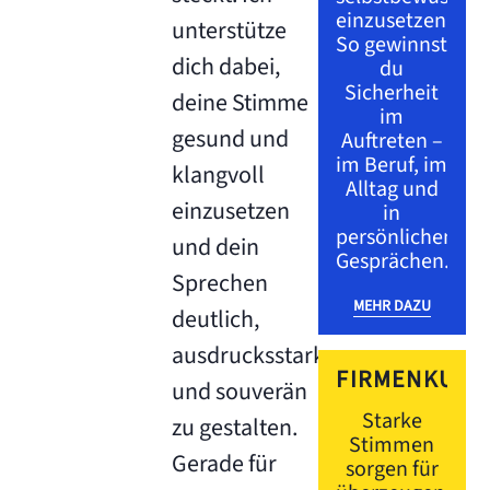
einzusetzen.
unterstütze
So gewinnst
dich dabei,
du
Sicherheit
deine Stimme
im
gesund und
Auftreten –
im Beruf, im
klangvoll
Alltag und
einzusetzen
in
persönlichen
und dein
Gesprächen.
Sprechen
MEHR DAZU
deutlich,
ausdrucksstark
FIRMENKUND
und souverän
Starke
zu gestalten.
Stimmen
Gerade für
sorgen für