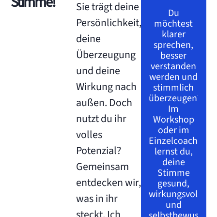
Stimme!
Sie trägt deine
Du
Persönlichkeit,
möchtest
klarer
deine
sprechen,
Überzeugung
besser
verstanden
und deine
werden und
Wirkung nach
stimmlich
überzeugen?
außen. Doch
Im
nutzt du ihr
Workshop
oder im
volles
Einzelcoaching
Potenzial?
lernst du,
deine
Gemeinsam
Stimme
entdecken wir,
gesund,
wirkungsvoll
was in ihr
und
steckt. Ich
selbstbewusst