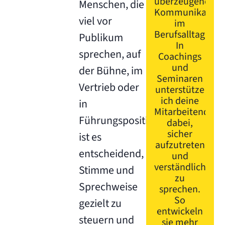
überzeugende
Menschen, die
Kommunikation
viel vor
im
Berufsalltag.
Publikum
In
sprechen, auf
Coachings
und
der Bühne, im
Seminaren
Vertrieb oder
unterstütze
ich deine
in
Mitarbeitenden
Führungspositionen,
dabei,
sicher
ist es
aufzutreten
entscheidend,
und
verständlich
Stimme und
zu
Sprechweise
sprechen.
So
gezielt zu
entwickeln
steuern und
sie mehr