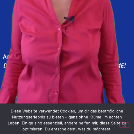
Andrea Koltermann
Die Expertin für ATMUNG – SPRECHEN – STIMME!
Tulpenweg 40 | 41569 Rommerskirchen
Tel:
+49 2183 – 233 6918
Mail:
kontakt@andrea-koltermann.de
Diese Website verwendet Cookies, um dir das bestmögliche
Nutzungserlebnis zu bieten – ganz ohne Krümel im echten
Leben. Einige sind essenziell, andere helfen mir, diese Seite zu
optimieren. Du entscheidest, was du möchtest.