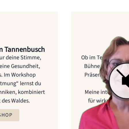
m Tannenbusch
Spre
nur deine Stimme,
Ob im Teammeeting
deine Gesundheit,
Bühne – der Ton m
us. Im Workshop
Präsenz und Sprac
tmung“ lernst du
d
hniken, kombiniert
Meine interaktive
 des Waldes.
für wirksames Sp
SHOP
IN