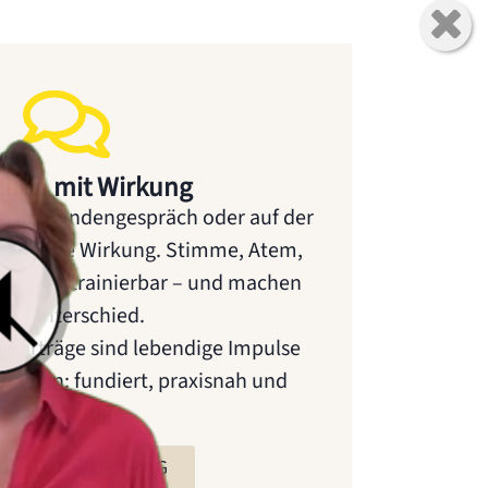
chen mit Wirkung
, im Kundengespräch oder auf der
acht die Wirkung. Stimme, Atem,
he sind trainierbar – und machen
en Unterschied.
n Vorträge sind lebendige Impulse
rechen: fundiert, praxisnah und
nachhaltig.
FOS ZUM VORTRAG