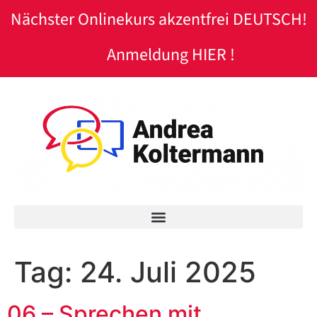
Nächster Onlinekurs akzentfrei DEUTSCH!
Anmeldung HIER !
Tag:
24. Juli 2025
06 – Sprechen mit